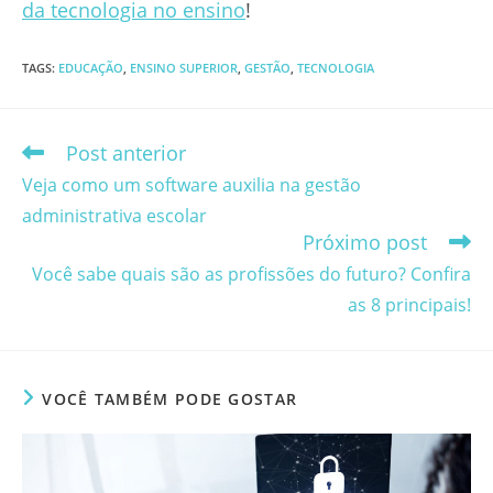
da tecnologia no ensino
!
TAGS
:
EDUCAÇÃO
,
ENSINO SUPERIOR
,
GESTÃO
,
TECNOLOGIA
Post anterior
Leia
mais
Veja como um software auxilia na gestão
artigos
administrativa escolar
Próximo post
Você sabe quais são as profissões do futuro? Confira
as 8 principais!
VOCÊ TAMBÉM PODE GOSTAR