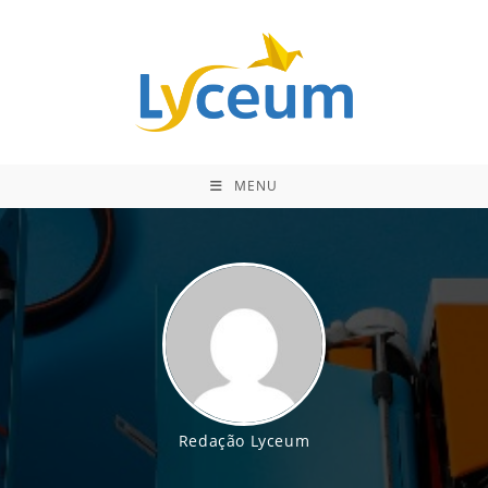
Ir
para
o
conteúdo
MENU
Redação Lyceum