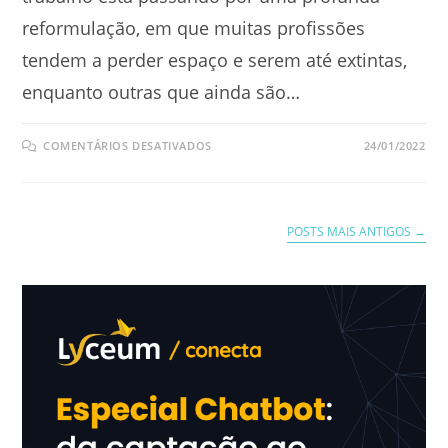
reformulação, em que muitas profissões
tendem a perder espaço e serem até extintas,
enquanto outras que ainda são…
EM
COMENTÁRIOS DESATIVADOS
24/01/2022
VOCÊ
SABE
QUAIS
SÃO
AS
PROFISSÕES
POSTS MAIS ANTIGOS
→
DO
FUTURO?
CONFIRA
AS
8
PRINCIPAIS!