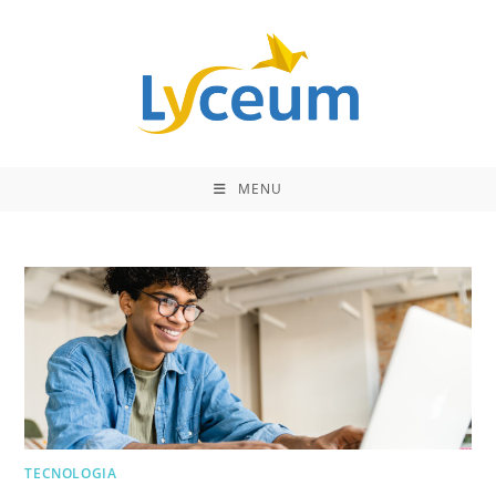
Ir
para
o
conteúdo
MENU
TECNOLOGIA