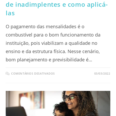
de inadimplentes e como aplicá-
las
O pagamento das mensalidades é o
combustível para o bom funcionamento da
instituição, pois viabilizam a qualidade no
ensino e da estrutura física. Nesse cenário,
bom planejamento e previsibilidade é…
EM
COMENTÁRIOS DESATIVADOS
03/03/2022
CONHEÇA
3
TÉCNICAS
DE
COBRANÇA
DE
INADIMPLENTES
E
COMO
APLICÁ-
LAS