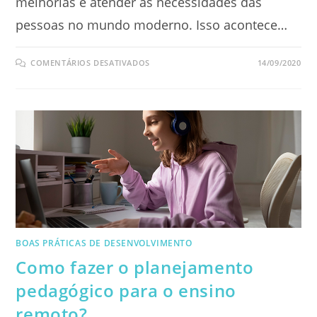
melhorias e atender as necessidades das
pessoas no mundo moderno. Isso acontece…
EM
COMENTÁRIOS DESATIVADOS
14/09/2020
CONHEÇA
AS
APLICAÇÕES
DA
INOVAÇÃO
DISRUPTIVA
NA
EDUCAÇÃO
BOAS PRÁTICAS DE DESENVOLVIMENTO
Como fazer o planejamento
pedagógico para o ensino
remoto?