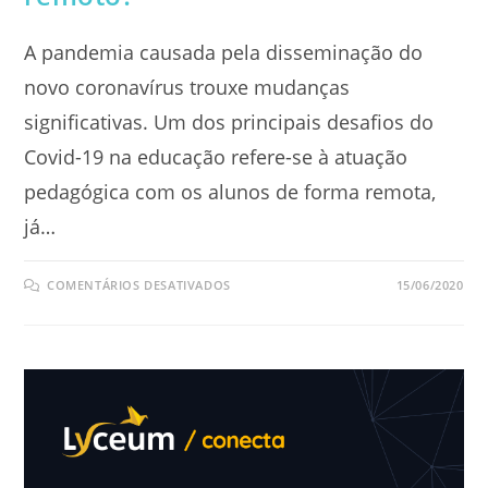
A pandemia causada pela disseminação do
novo coronavírus trouxe mudanças
significativas. Um dos principais desafios do
Covid-19 na educação refere-se à atuação
pedagógica com os alunos de forma remota,
já…
EM
COMENTÁRIOS DESATIVADOS
15/06/2020
COMO
FAZER
O
PLANEJAMENTO
PEDAGÓGICO
PARA
O
ENSINO
REMOTO?