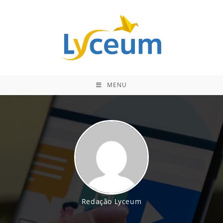
Ir
para
o
conteúdo
MENU
Redação Lyceum