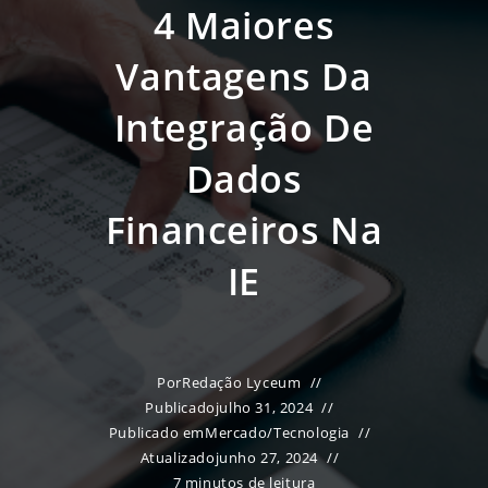
4 Maiores
Vantagens Da
Integração De
Dados
Financeiros Na
IE
Por
Redação Lyceum
Publicado
julho 31, 2024
Publicado em
Mercado
/
Tecnologia
Atualizado
junho 27, 2024
7 minutos de leitura