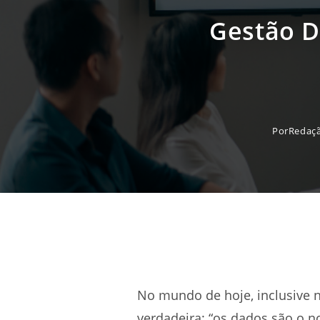
Gestão D
Por
Redaç
No mundo de hoje, inclusive 
verdadeira: “os dados são o n