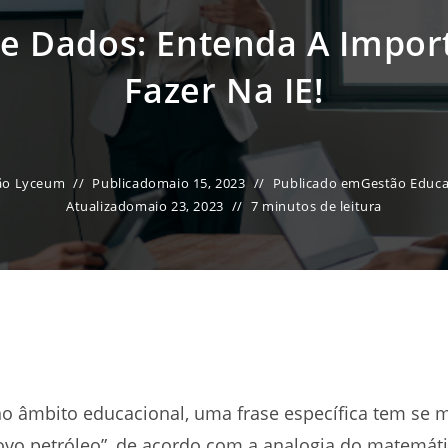
e Dados: Entenda A Impor
Fazer Na IE!
ão Lyceum
Publicado
maio 15, 2023
Publicado em
Gestão Educa
Atualizado
maio 23, 2023
7 minutos de leitura
no âmbito educacional, uma frase específica tem se 
ovo petróleo”, de acordo com a analogia do matemát