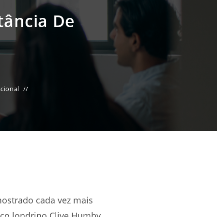
tância De
cional
mostrado cada vez mais
ico londrino Clive Humby.