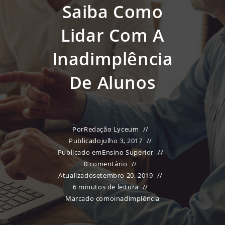
Saiba Como
Lidar Com A
Inadimplência
De Alunos
Por
Redação Lyceum
Publicado
julho 3, 2017
Publicado em
Ensino Superior
0 comentário
Atualizado
setembro 20, 2019
6 minutos de leitura
Marcado como
inadimplência