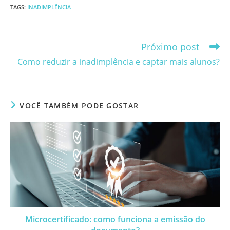
TAGS
:
INADIMPLÊNCIA
Próximo post
Leia
mais
Como reduzir a inadimplência e captar mais alunos?
artigos
VOCÊ TAMBÉM PODE GOSTAR
Microcertificado: como funciona a emissão do