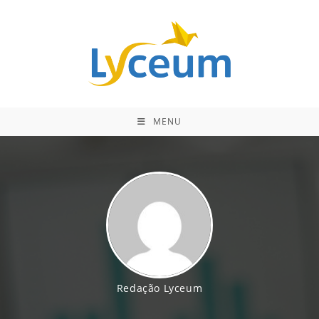
Ir
para
o
conteúdo
MENU
Redação Lyceum