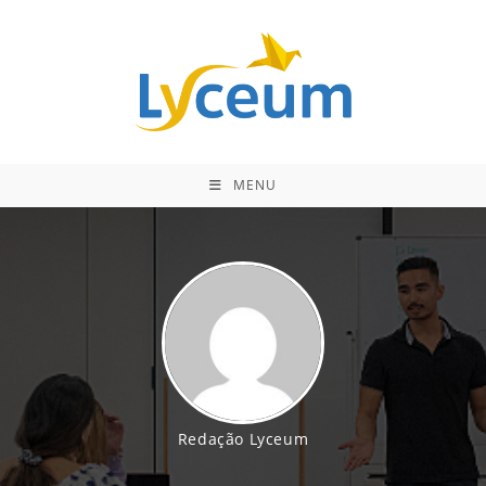
Ir
para
o
conteúdo
MENU
Redação Lyceum