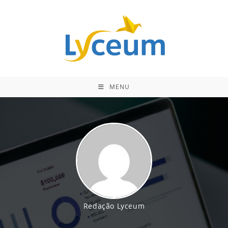
Ir
para
o
conteúdo
MENU
Redação Lyceum