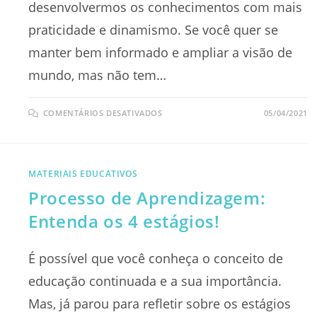
desenvolvermos os conhecimentos com mais
praticidade e dinamismo. Se você quer se
manter bem informado e ampliar a visão de
mundo, mas não tem…
EM
COMENTÁRIOS DESATIVADOS
05/04/2021
QUAIS
SÃO
OS
9
PRINCIPAIS
PODCASTS
MATERIAIS EDUCATIVOS
PARA
EDUCADORES
Processo de Aprendizagem:
EM
2021?
Entenda os 4 estágios!
É possível que você conheça o conceito de
educação continuada e a sua importância.
Mas, já parou para refletir sobre os estágios