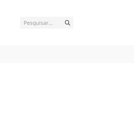
Ir
para
o
Pesquisar...
Enviar
conteúdo
pesquisa