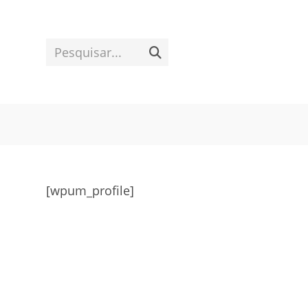
Ir
para
o
Pesquisar...
Enviar
conteúdo
pesquisa
[wpum_profile]