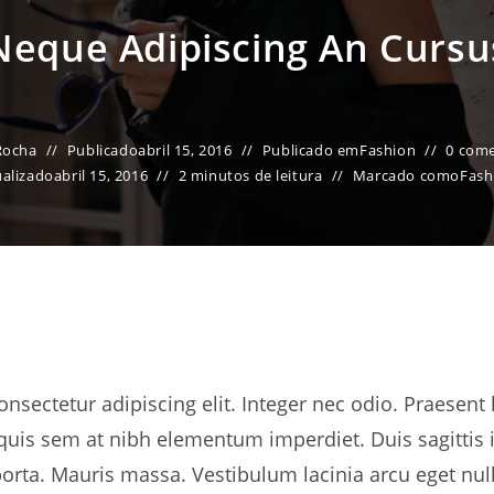
Neque Adipiscing An Cursu
Rocha
Publicado
abril 15, 2016
Publicado em
Fashion
0 come
ualizado
abril 15, 2016
2 minutos de leitura
Marcado como
Fash
nsectetur adipiscing elit. Integer nec odio. Praesent 
 quis sem at nibh elementum imperdiet. Duis sagittis
rta. Mauris massa. Vestibulum lacinia arcu eget nulla