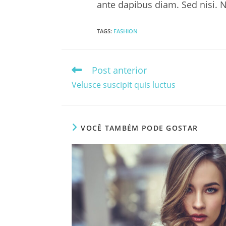
ante dapibus diam. Sed nisi. 
TAGS
:
FASHION
Post anterior
Leia
mais
Velusce suscipit quis luctus
artigos
VOCÊ TAMBÉM PODE GOSTAR