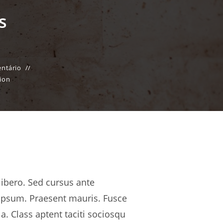
s
ntário
ion
libero. Sed cursus ante
 ipsum. Praesent mauris. Fusce
. Class aptent taciti sociosqu