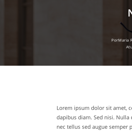
Por
Maria 
At
Lorem ipsum dolor sit amet, co
dapibus diam. Sed nisi. Nulla
nec tellus sed augue semper po