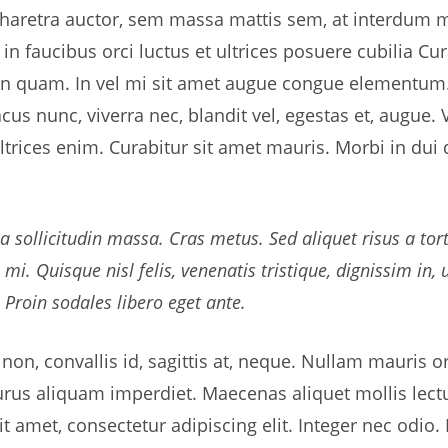
pharetra auctor, sem massa mattis sem, at interdum
n faucibus orci luctus et ultrices posuere cubilia Cur
on quam. In vel mi sit amet augue congue elementum.
acus nunc, viverra nec, blandit vel, egestas et, augue.
ultrices enim. Curabitur sit amet mauris. Morbi in dui 
ia sollicitudin massa. Cras metus. Sed aliquet risus a tort
i. Quisque nisl felis, venenatis tristique, dignissim in, ul
 Proin sodales libero eget ante.
n, convallis id, sagittis at, neque. Nullam mauris orci,
in purus aliquam imperdiet. Maecenas aliquet mollis lec
t amet, consectetur adipiscing elit. Integer nec odio.