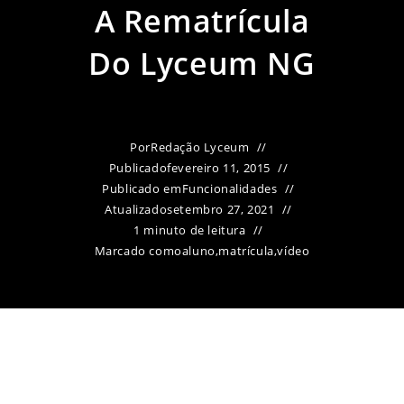
A Rematrícula
Do Lyceum NG
Por
Redação Lyceum
Publicado
fevereiro 11, 2015
Publicado em
Funcionalidades
Atualizado
setembro 27, 2021
1 minuto de leitura
Marcado como
aluno
,
matrícula
,
vídeo