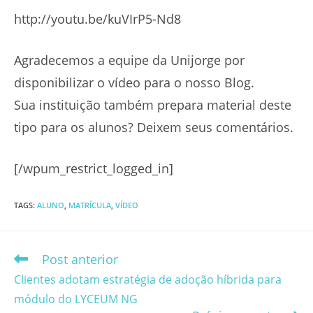
http://youtu.be/kuVIrP5-Nd8
Agradecemos a equipe da Unijorge por
disponibilizar o vídeo para o nosso Blog.
Sua instituição também prepara material deste
tipo para os alunos? Deixem seus comentários.
[/wpum_restrict_logged_in]
TAGS
:
ALUNO
,
MATRÍCULA
,
VÍDEO
Post anterior
Leia
mais
Clientes adotam estratégia de adoção híbrida para
artigos
módulo do LYCEUM NG